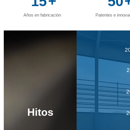
15
+
50
Años en fabricación
Patentes e innova
2
2
2
Hitos
2