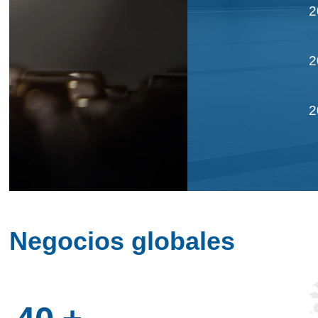
2
2
2
2
Negocios globales