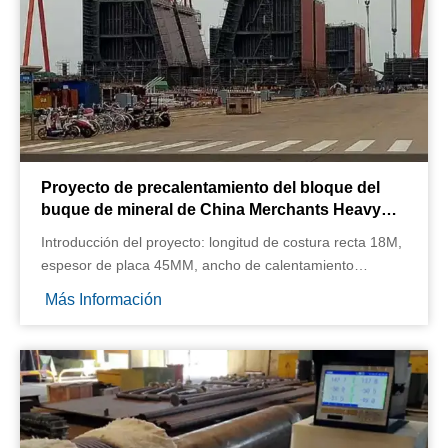
Nuestras máquinas de calentamiento por inducción
garantizan uniones repetibles y de alta calidad con
tiempos de ciclo más rápidos y mayor seguridad, todo sin
llama abierta.
Proyecto de precalentamiento del bloque del
buque de mineral de China Merchants Heavy
Industry antes de la soldadura
Introducción del proyecto: longitud de costura recta 18M,
espesor de placa 45MM, ancho de calentamiento
300MM;
Más Información
Los lados derecho e izquierdo de la soldadura se
calientan simultáneamente a través de un inductor de
18M de longitud.
Equipo utilizado: CR2000-080B-14TF2