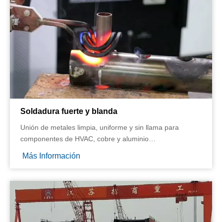
Soldadura fuerte y blanda
Unión de metales limpia, uniforme y sin llama para
componentes de HVAC, cobre y aluminio
La soldadura fuerte y blanda por inducción son métodos
Más Información
altamente eficientes para unir metales utilizando material
de aporte. A diferencia de la soldadura fuerte tradicional
con soplete, la inducción proporciona calor localizado y
preciso en el área de unión, lo que la hace ideal para
aplicaciones en sistemas HVAC, tuberías de cobre,
contactos eléctricos y piezas de aluminio automotriz.