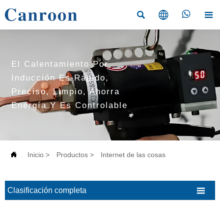




El Calentamiento Por
Inducción Es Rápido,
Preciso, Limpio, Ahorra
Energía Y Es Controlable

Inicio
>
Productos
>
Internet de las cosas

Clasificación completa