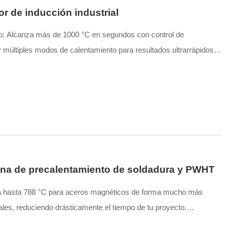
r de inducción industrial
so: Alcanza más de 1000 °C en segundos con control de
y múltiples modos de calentamiento para resultados ultrarrápidos y
uro y limpio: Cero llama abierta, humos o emisiones tóxicas. La
ples niveles garantiza la seguridad completa tanto para los
.
peración: Admite protocolos de comunicación 0-10 V / 4-20 mA / RS-
ión, sistemas CNC y brazos robóticos. Cuenta con una interfaz
ilitar su uso.
na de precalentamiento de soldadura y PWHT
ón: Disponible en configuraciones portátiles, de gabinete o todo
zados se adaptan fácilmente a varios tipos de bobinas y formas
a hasta 788 °C para aceros magnéticos de forma mucho más
ales, reduciendo drásticamente el tiempo de tu proyecto.
plicabilidad: Reduce significativamente las tasas de retrabajo y
calentamiento preciso con un control avanzado de potencia y