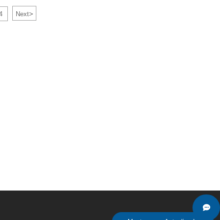
gnóstico y protección del sistema en tiempo real
>
4
Next
