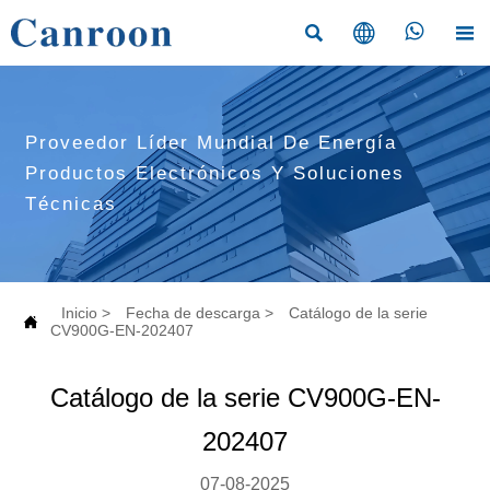




Proveedor Líder Mundial De Energía
Productos Electrónicos Y Soluciones
Técnicas
Inicio
>
Fecha de descarga
>
Catálogo de la serie

CV900G-EN-202407
Catálogo de la serie CV900G-EN-
202407
07-08-2025