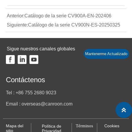
Anterior:
Catálogo de la serie CV900A-EN-202406
Siguiente:
Catálogo de la serie CV900N-ES-20250325
Sigue nuestros canales globales
Mantenerme Actualizado
Contáctenos
Tel : +86 755 2680 9023
Email : overseas@canroon.com

Mapa del
Términos
Cookies
Política de
sitio
Privacidad