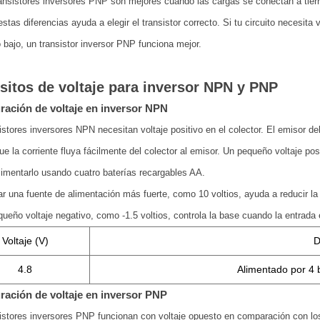
ansistores inversores PNP son mejores cuando las cargas se conectan a tierr
stas diferencias ayuda a elegir el transistor correcto. Si tu circuito necesit
o bajo, un transistor inversor PNP funciona mejor.
sitos de voltaje para inversor NPN y PNP
ración de voltaje en inversor NPN
istores inversores NPN necesitan voltaje positivo en el colector. El emisor deb
ue la corriente fluya fácilmente del colector al emisor. Un pequeño voltaje pos
imentarlo usando cuatro baterías recargables AA.
r una fuente de alimentación más fuerte, como 10 voltios, ayuda a reducir l
ueño voltaje negativo, como -1.5 voltios, controla la base cuando la entrada 
Voltaje (V)
D
4.8
Alimentado por 4 
ración de voltaje en inversor PNP
istores inversores PNP funcionan con voltaje opuesto en comparación con los 