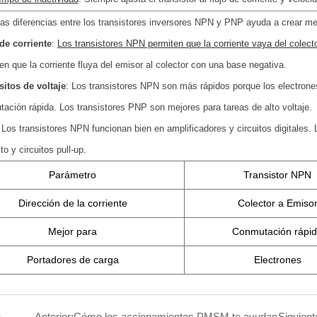
as diferencias entre los transistores inversores NPN y PNP ayuda a crear mej
de corriente
:
Los transistores NPN permiten que la corriente vaya del colect
en que la corriente fluya del emisor al colector con una base negativa.
itos de voltaje
: Los transistores NPN son más rápidos porque los electrone
ación rápida. Los transistores PNP son mejores para tareas de alto voltaje.
 Los transistores NPN funcionan bien en amplificadores y circuitos digitales.
to y circuitos pull-up.
Parámetro
Transistor NPN
Dirección de la corriente
Colector a Emiso
Mejor para
Conmutación rápi
Portadores de carga
Electrones
：
Anterior:
Cómo los accionamientos PMSM te ayudan
Siguient