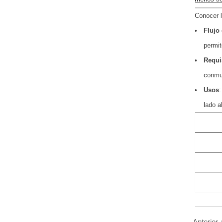
Conocer l
Flujo 
permit
Requis
conmut
Usos
:
lado al
Anterior