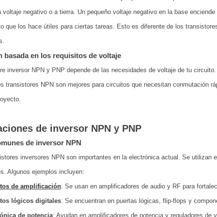
 voltaje negativo o a tierra. Un pequeño voltaje negativo en la base enciende 
 lo que los hace útiles para ciertas tareas. Esto es diferente de los transis
s.
n basada en los requisitos de voltaje
tre inversor NPN y PNP depende de las necesidades de voltaje de tu circuito
s transistores NPN son mejores para circuitos que necesitan conmutación ráp
royecto.
aciones de inversor NPN y PNP
omunes de inversor NPN
istores inversores NPN son importantes en la electrónica actual. Se utilizan 
s. Algunos ejemplos incluyen:
itos de amplificación
: Se usan en amplificadores de audio y RF para fortalec
tos lógicos digitales
: Se encuentran en puertas lógicas, flip-flops y compone
rónica de potencia
: Ayudan en amplificadores de potencia y reguladores de vo