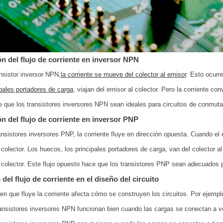
ón del flujo de corriente en inversor NPN
nsistor inversor NPN,
la corriente se mueve del colector al emisor
. Esto ocurre
ipales portadores de carga
, viajan del emisor al colector. Pero la corriente con
 que los transistores inversores NPN sean ideales para circuitos de conmuta
ón del flujo de corriente en inversor PNP
ansistores inversores PNP, la corriente fluye en dirección opuesta. Cuando el 
 colector. Los huecos, los principales portadores de carga, van del colector al
 colector. Este flujo opuesto hace que los transistores PNP sean adecuados p
del flujo de corriente en el diseño del circuito
en que fluye la corriente afecta cómo se construyen los circuitos. Por ejempl
ansistores inversores NPN funcionan bien cuando las cargas se conectan a vol