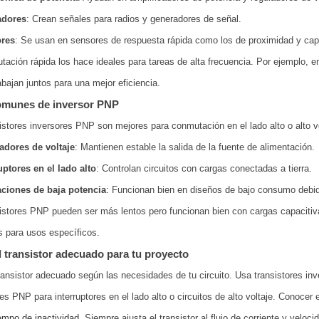
adores
: Crean señales para radios y generadores de señal.
res
: Se usan en sensores de respuesta rápida como los de proximidad y cap
ación rápida los hace ideales para tareas de alta frecuencia. Por ejemplo, e
bajan juntos para una mejor eficiencia.
omunes de inversor PNP
istores inversores PNP son mejores para conmutación en el lado alto o alto vol
adores de voltaje
: Mantienen estable la salida de la fuente de alimentación.
uptores en el lado alto
: Controlan circuitos con cargas conectadas a tierra.
aciones de baja potencia
: Funcionan bien en diseños de bajo consumo debido
istores PNP pueden ser más lentos pero funcionan bien con cargas capacitiva
s para usos específicos.
el transistor adecuado para tu proyecto
transistor adecuado según las necesidades de tu circuito. Usa transistores in
res PNP para interruptores en el lado alto o circuitos de alto voltaje. Conocer
mpo de inactividad
. Siempre ajusta el transistor al flujo de corriente y veloc