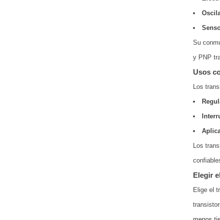
Oscil
Senso
Su conmut
y PNP tra
Usos c
Los trans
Regul
Interr
Aplic
Los trans
confiable
Elegir 
Elige el 
transisto
menos tie