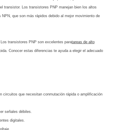
el transistor. Los transistores PNP manejan bien los altos
tores NPN, que son más rápidos debido al mejor movimiento de
. Los transistores PNP son excelentes para
tareas de alto
ida. Conocer estas diferencias te ayuda a elegir el adecuado
en circuitos que necesitan conmutación rápida o amplificación
er señales débiles.
ntes digitales.
ltaje.