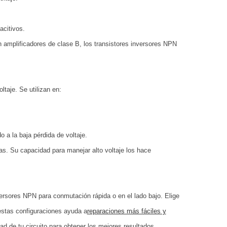
acitivos.
n amplificadores de clase B, los transistores inversores NPN
taje. Se utilizan en:
 a la baja pérdida de voltaje.
s. Su capacidad para manejar alto voltaje los hace
versores NPN para conmutación rápida o en el lado bajo. Elige
 estas configuraciones ayuda a
reparaciones más fáciles y
idad de tu circuito para obtener los mejores resultados.