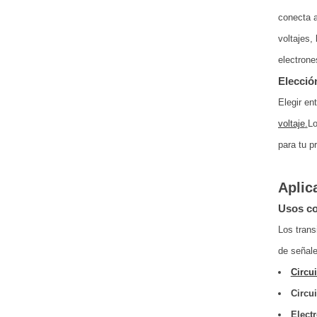
conecta a
voltajes,
electrone
Elecció
Elegir en
voltaje
.
Lo
para tu p
Aplic
Usos c
Los trans
de señale
Circu
Circui
Elect