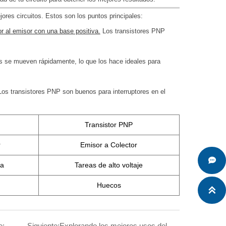
ores circuitos. Estos son los puntos principales:
or al emisor con una base positiva.
Los transistores PNP
s se mueven rápidamente, lo que los hace ideales para
 Los transistores PNP son buenos para interruptores en el
Transistor PNP
r
Emisor a Colector

da
Tareas de alto voltaje
Huecos

e:
Siguiente:
Explorando los mejores usos del