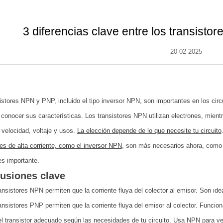
3 diferencias clave entre los transist
20-02-2025
istores NPN y PNP, incluido el tipo inversor NPN, son importantes en los circ
conocer sus características. Los transistores NPN utilizan electrones, mientr
 velocidad, voltaje y usos.
La elección depende de lo que necesite tu circuito
res de alta corriente, como el inversor NPN
, son más necesarios ahora, como e
es importante.
usiones clave
ansistores NPN permiten que la corriente fluya del colector al emisor. Son id
ansistores PNP permiten que la corriente fluya del emisor al colector. Funciona
el transistor adecuado según las necesidades de tu circuito. Usa NPN para v