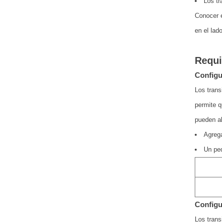
Los tr
Conocer e
en el lad
Requi
Configu
Los trans
permite q
pueden al
Agrega
Un peq
Configu
Los trans