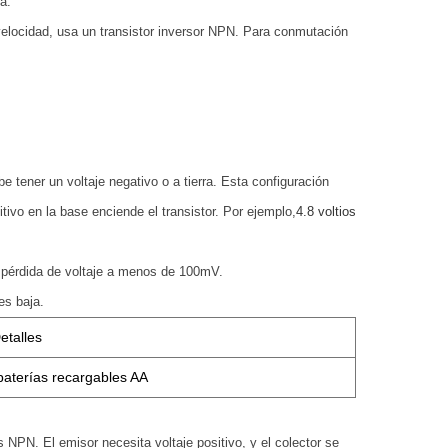
a.
a velocidad, usa un transistor inversor NPN. Para conmutación
e tener un voltaje negativo o a tierra. Esta configuración
itivo en la base enciende el transistor. Por ejemplo,
4.8 voltios
a pérdida de voltaje a menos de 100mV.
es baja.
etalles
baterías recargables AA
NPN. El emisor necesita voltaje positivo, y el colector se