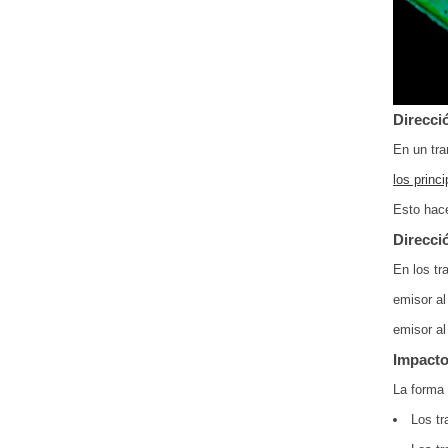
Direcci
En un tra
los princ
Esto hace
Direcci
En los tr
emisor al
emisor al
Impacto 
La forma 
Los tr