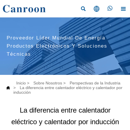




Proveedor Líder Mundial De Energía
Productos Electrónicos Y Soluciones
Técnicas
Inicio
>
Sobre Nosotros
>
Perspectivas de la Industria

>
La diferencia entre calentador eléctrico y calentador por
inducción
La diferencia entre calentador
eléctrico y calentador por inducción