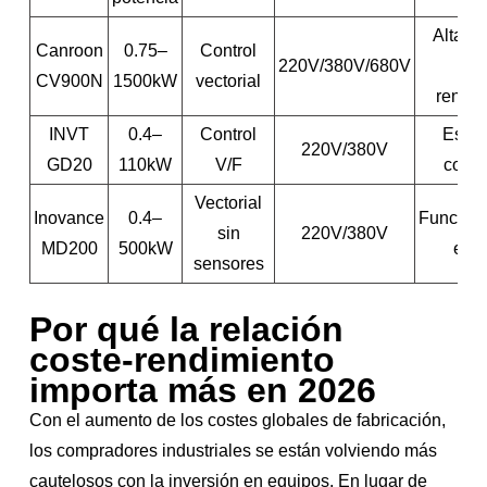
Alta re
Canroon
0.75–
Control
220V/380V/680V
cos
CV900N
1500kW
vectorial
rendim
INVT
0.4–
Control
Estru
220V/380V
GD20
110kW
V/F
comp
Vectorial
Inovance
0.4–
Funcion
sin
220V/380V
MD200
500kW
esta
sensores
Por qué la relación
coste-rendimiento
importa más en 2026
Con el aumento de los costes globales de fabricación,
los compradores industriales se están volviendo más
cautelosos con la inversión en equipos. En lugar de