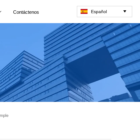
Español
Contáctenos


emple