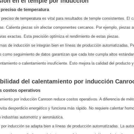
sión en el temple por inducción
 preciso de temperatura
l preciso de temperatura
es vital para resultados de temple consistentes. El c
as. Calienta piezas sin afectar componentes cercanos. Por ejemplo, piezas 
ras exactas. Esta precisión optimiza el rendimiento de estas piezas.
mas de inducción se integran bien en líneas de producción automatizadas. Per
 como seguimiento de datos garantizan que cada lote cumpla altos estándare
ntamiento o calentamiento insuficiente. Esto mejora la calidad del producto y 
bilidad del calentamiento por inducción Canro
 costos operativos
amiento por inducción Canroon reduce costos operativos. A diferencia de métod
vita desperdicio energético y funciona más rápido. No requiere calentar horn
 industrias automotriz y aeronáutica.
 por inducción se adapta bien a líneas de producción automatizadas. La aut