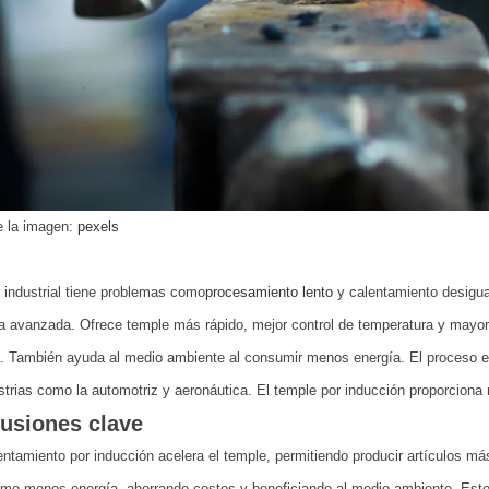
e la imagen:
pexels
 industrial tiene problemas como
procesamiento lento
y calentamiento desigua
a avanzada. Ofrece temple más rápido, mejor control de temperatura y mayor
a. También ayuda al medio ambiente al consumir menos energía. El proceso es
strias como la automotriz y aeronáutica. El temple por inducción proporciona
usiones clave
entamiento por inducción acelera el temple, permitiendo producir artículos má
e menos energía, ahorrando costos y beneficiando al medio ambiente. Esto es