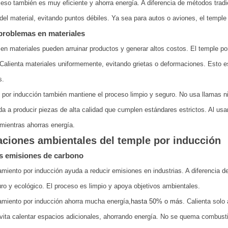
eso también es muy eficiente y ahorra energía. A diferencia de métodos tradi
del material, evitando puntos débiles. Ya sea para autos o aviones, el temple
roblemas en materiales
en materiales pueden arruinar productos y generar altos costos. El temple po
Calienta materiales uniformemente, evitando grietas o deformaciones. Esto e
s.
 por inducción también mantiene el proceso limpio y seguro. No usa llamas n
a a producir piezas de alta calidad que cumplen estándares estrictos. Al usar
mientras ahorras energía.
aciones ambientales del temple por inducción
 emisiones de carbono
amiento por inducción ayuda a reducir emisiones en industrias. A diferencia d
o y ecológico. El proceso es limpio y apoya objetivos ambientales.
amiento por inducción ahorra mucha energía,
hasta 50% o más
. Calienta sol
ita calentar espacios adicionales, ahorrando energía. No se quema combust