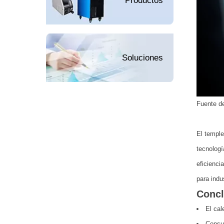
Productos
Soluciones
Fuente d
El temple
tecnologí
eficienci
para indu
Concl
El cal
Consum