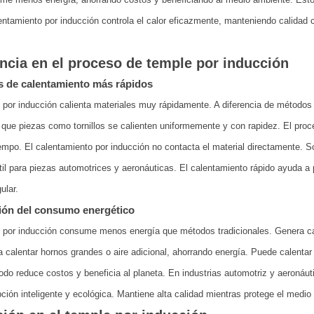
entamiento por inducción controla el calor eficazmente, manteniendo calidad 
encia en el proceso de temple por inducción
 de calentamiento más rápidos
 por inducción calienta materiales muy rápidamente. A diferencia de métodos t
 que piezas como tornillos se calienten uniformemente y con rapidez. El proc
mpo. El calentamiento por inducción no contacta el material directamente. Sol
il para piezas automotrices y aeronáuticas. El calentamiento rápido ayuda a
gular.
ón del consumo energético
 por inducción consume menos energía que métodos tradicionales. Genera cal
a calentar hornos grandes o aire adicional, ahorrando energía. Puede calentar 
do reduce costos y beneficia al planeta. En industrias automotriz y aeronáutic
ción inteligente y ecológica. Mantiene alta calidad mientras protege el medio