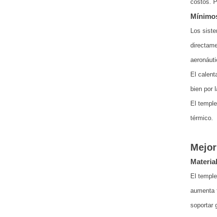
costos. P
Mínimos
Los siste
directame
aeronáuti
El calent
bien por 
El temple
térmico.
Mejor
Materia
El temple
aumenta f
soportar 