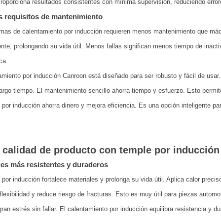
roporciona resultados consistentes con mínima supervisión, reduciendo error
 requisitos de mantenimiento
mas de calentamiento por inducción requieren menos mantenimiento que máqu
nte, prolongando su vida útil. Menos fallas significan menos tiempo de inactiv
ca.
amiento por inducción Canroon está diseñado para ser robusto y fácil de usa
largo tiempo. El mantenimiento sencillo ahorra tiempo y esfuerzo. Esto permit
 por inducción ahorra dinero y mejora eficiencia. Es una opción inteligente p
 calidad de producto con temple por inducción
les más resistentes y duraderos
 por inducción fortalece materiales y prolonga su vida útil. Aplica calor prec
lexibilidad y reduce riesgo de fracturas. Esto es muy útil para piezas auto
gran estrés sin fallar. El calentamiento por inducción equilibra resistencia y du