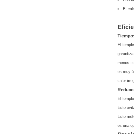
El cal
Efici
Tiempos
El temple
garantiza
menos tie
es muy út
calor irre
Reducci
El temple
Esto evit
Este méto
es una op