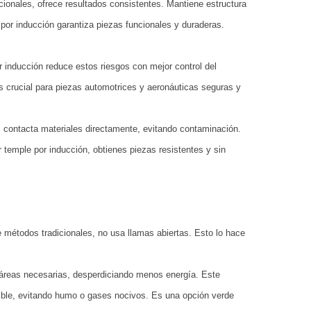
cionales, ofrece resultados consistentes. Mantiene estructura
 por inducción garantiza piezas funcionales y duraderas.
r inducción reduce estos riesgos con mejor control del
s crucial para piezas automotrices y aeronáuticas seguras y
i contacta materiales directamente, evitando contaminación.
 temple por inducción, obtienes piezas resistentes y sin
e métodos tradicionales, no usa llamas abiertas. Esto lo hace
o áreas necesarias, desperdiciando menos energía. Este
ible, evitando humo o gases nocivos. Es una opción verde