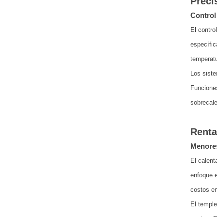
Preci
Control
El contro
específic
temperatu
Los siste
Funciones
sobrecale
Renta
Menores
El calent
enfoque e
costos en
El temple