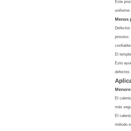
Este proc
uniforme 
Menos p
Defectos 
proceso. 
confiable
El temple
Esto ayud
defectos 
Aplic
Menores
El calent
más segur
El calent
método ev