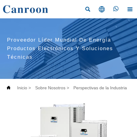




Proveedor Líder Mundial De Energía
Productos Electrónicos Y Soluciones
Técnicas

Inicio
>
Sobre Nosotros
>
Perspectivas de la Industria