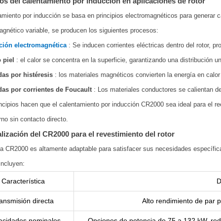
ios del calentamiento por inducción en aplicaciones de rotor
amiento por inducción se basa en principios electromagnéticos para generar ca
nético variable, se producen los siguientes procesos:
ción electromagnética
: Se inducen corrientes eléctricas dentro del rotor, pr
 piel
: el calor se concentra en la superficie, garantizando una distribución u
das por histéresis
: los materiales magnéticos convierten la energía en calor 
das por corrientes de Foucault
: Los materiales conductores se calientan deb
ncipios hacen que el calentamiento por inducción CR2000 sea ideal para el re
rno sin contacto directo.
lización del CR2000 para el revestimiento del rotor
a CR2000 es altamente adaptable para satisfacer sus necesidades específica
incluyen:
Característica
D
ansmisión directa
Alto rendimiento de par p
acidades nominales
Opciones de potencia de 75 a 132 kW, red