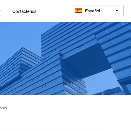
Español
Contáctenos


ores