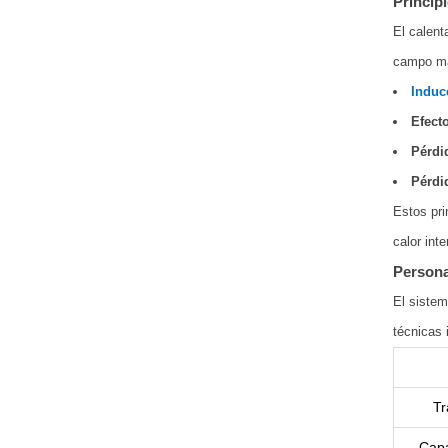
Princip
El calent
campo mag
Induc
Efecto
Pérdi
Pérdi
Estos pri
calor inte
Persona
El sistem
técnicas 
Tr
Cap