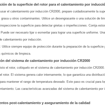
ción de la superficie del rotor para el calentamiento por inducci
usar el calentamiento por inducción CR2000, prepare cuidadosamente la superfi
 grasa u otros contaminantes. Utilice un desengrasante o una solución de lim
 inspeccione la superficie para detectar grietas o imperfecciones. Corrija es
 Puede ser necesario lijar o esmerilar para lograr una superficie uniforme. U
e calentamiento por inducción.
: Utilice siempre equipo de protección durante la preparación de la superficie
 químicos de limpieza.
ión del sistema de calentamiento por inducción CR2000
isto el rotor, colóquelo en el sistema de calentamiento por inducción CR2000. 
l rotor. El sistema genera calor internamente, lo que garantiza una distribuc
para mantener el rango de temperatura deseado. Este paso es crucial para logr
ntamiento. Las características avanzadas del sistema de calentamiento por 
entos post-calentamiento y aseguramiento de la calidad