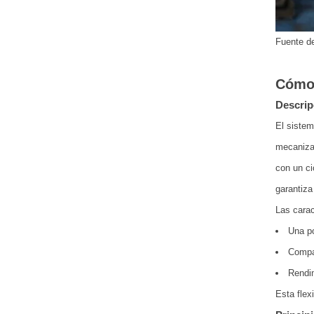
Fuente d
Cómo 
Descrip
El sistem
mecanizad
con un ci
garantiza
Las carac
Una p
Compat
Rendim
Esta flex