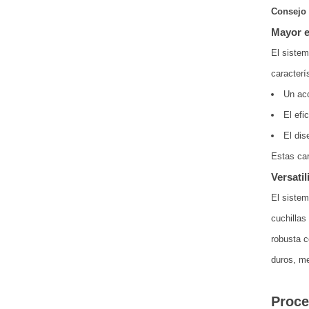
Consejo
Mayor e
El sistem
caracterí
Un acc
El efi
El dis
Estas car
Versati
El sistem
cuchillas
robusta c
duros, me
Proce