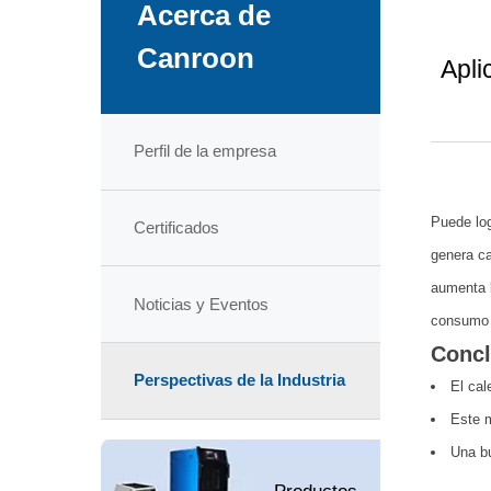
Acerca de
Canroon
Apli
Perfil de la empresa
Puede log
Certificados
genera ca
aumenta l
Noticias y Eventos
consumo 
Concl
Perspectivas de la Industria
El cal
Este m
Una bu