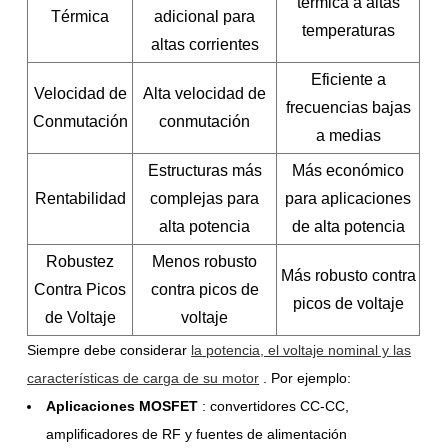
térmica a altas
Térmica
adicional para
temperaturas
altas corrientes
Eficiente a
Velocidad de
Alta velocidad de
frecuencias bajas
Conmutación
conmutación
a medias
Estructuras más
Más económico
Rentabilidad
complejas para
para aplicaciones
alta potencia
de alta potencia
Robustez
Menos robusto
Más robusto contra
Contra Picos
contra picos de
picos de voltaje
de Voltaje
voltaje
Siempre debe considerar
la potencia, el voltaje nominal y las
características de carga de su motor
. Por ejemplo:
Aplicaciones MOSFET
: convertidores CC-CC,
amplificadores de RF y fuentes de alimentación