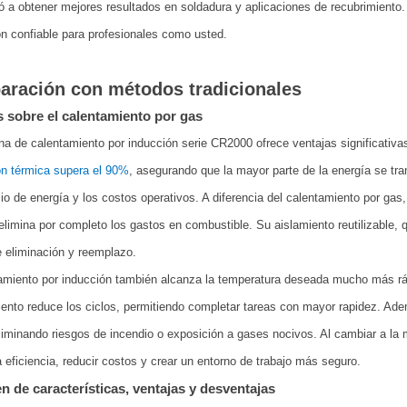
 a obtener mejores resultados en soldadura y aplicaciones de recubrimiento.
n confiable para profesionales como usted.
ración con métodos tradicionales
s sobre el calentamiento por gas
a de calentamiento por inducción serie CR2000 ofrece ventajas significativa
n térmica supera el 90%
, asegurando que la mayor parte de la energía se tran
io de energía y los costos operativos. A diferencia del calentamiento por ga
limina por completo los gastos en combustible. Su aislamiento reutilizable
 eliminación y reemplazo.
amiento por inducción también alcanza la temperatura deseada mucho más ráp
ento reduce los ciclos, permitiendo completar tareas con mayor rapidez. Ade
eliminando riesgos de incendio o exposición a gases nocivos. Al cambiar a l
a eficiencia, reducir costos y crear un entorno de trabajo más seguro.
 de características, ventajas y desventajas