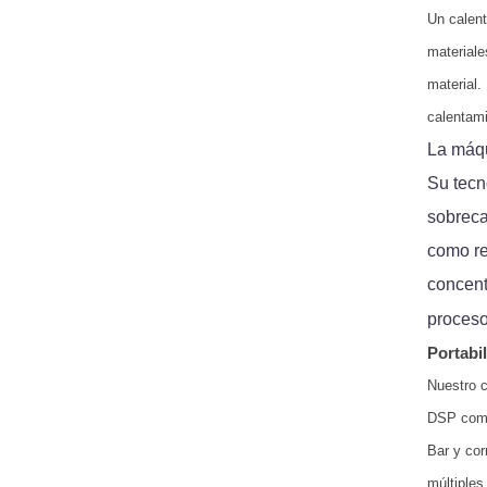
Un calent
materiale
material.
calentami
La máqu
Su tecn
sobreca
como re
concent
proces
Portabi
Nuestro c
DSP compl
Bar y cor
múltiples