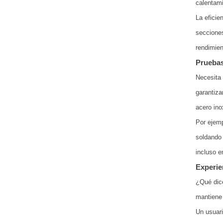
calentami
La eficie
secciones
rendimien
Pruebas
Necesita 
garantiza
acero ino
Por ejemp
soldando 
incluso e
Experie
¿Qué dice
mantiene 
Un usuari