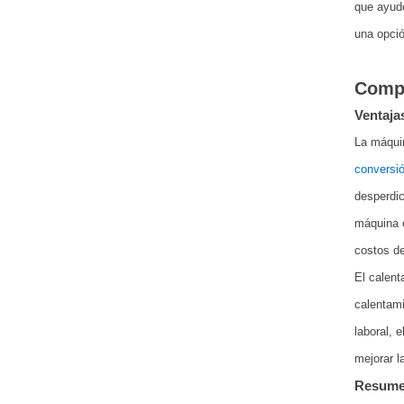
que ayudó
una opció
Compa
Ventaja
La máquin
conversió
desperdic
máquina e
costos de
El calent
calentami
laboral, 
mejorar l
Resumen