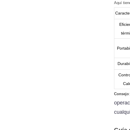
Aquí tien
Caracter
Eficie
térm
Portabi
Durabi
Contro
Cal
Consejo
operaci
cualqui
Guía 