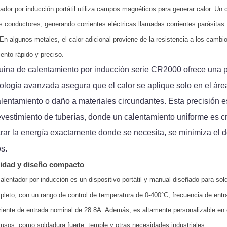
ador por inducción portátil utiliza campos magnéticos para generar calor. Un
s conductores, generando corrientes eléctricas llamadas corrientes parásitas.
 En algunos metales, el calor adicional proviene de la resistencia a los ca
ento rápido y preciso.
ina de calentamiento por inducción serie CR2000 ofrece una pre
ología avanzada asegura que el calor se aplique solo en el área
lentamiento o daño a materiales circundantes. Esta precisión 
vestimiento de tuberías, donde un calentamiento uniforme es cru
rar la energía exactamente donde se necesita, se minimiza el de
.
os
lidad y diseño compacto
alentador por inducción es un dispositivo portátil y manual diseñado para sold
eto, con un rango de control de temperatura de 0-400°C, frecuencia de entr
riente de entrada nominal de 28.8A. Además, es altamente personalizable en 
 usos, como soldadura fuerte, temple y otras necesidades industriales.