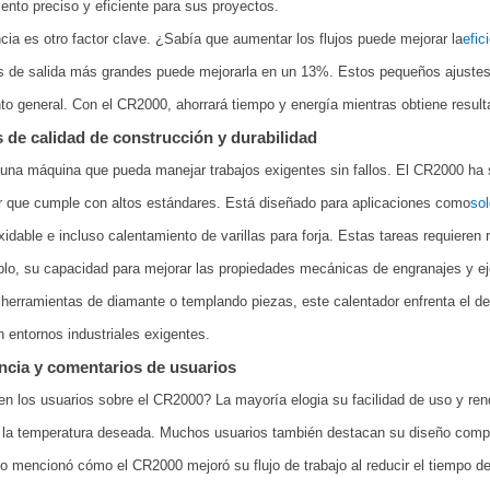
ento preciso y eficiente para sus proyectos.
ncia es otro factor clave. ¿Sabía que aumentar los flujos puede mejorar la
efic
 de salida más grandes puede mejorarla en un 13%. Estos pequeños ajustes 
to general. Con el CR2000, ahorrará tiempo y energía mientras obtiene resul
 de calidad de construcción y durabilidad
una máquina que pueda manejar trabajos exigentes sin fallos. El CR2000 ha s
r que cumple con altos estándares. Está diseñado para aplicaciones como
sol
xidable e incluso calentamiento de varillas para forja. Estas tareas requieren
lo, su capacidad para mejorar las propiedades mecánicas de engranajes y ej
herramientas de diamante o templando piezas, este calentador enfrenta el des
n entornos industriales exigentes.
ncia y comentarios de usuarios
n los usuarios sobre el CR2000? La mayoría elogia su facilidad de uso y rend
la temperatura deseada. Muchos usuarios también destacan su diseño compac
o mencionó cómo el CR2000 mejoró su flujo de trabajo al reducir el tiempo de