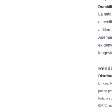
Durabil
La máqu
específ
a difer
Además,
exigent
longevi
Rendi
Distribu
En cuanto
puede pro
toda la s
525°C, mi