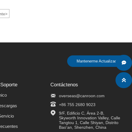
>
nte
Mantenerme Actualizado


 Soporte
Contáctenos
nico

overseas@canroon.com

+86 755 2680 9023
descargas

9/F, Edificio C, Área 2-B, 
Servicio
Skyworth Innovation Valley, Calle 
Tangtou 1, Calle Shiyan, Distrito 
recuentes
Bao'an, Shenzhen, China