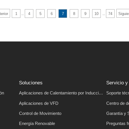
erior
1
4
5
6
7
8
9
10
74
Siguie
...
...
Soluciones
Servicio y
ión
Aplicaciones de Calentamiento por Inducción
Soporte téc
Aplicaciones de VFD
Centro de 
Control de Movimiento
Garantía y 
Energía Renovable
Preguntas f