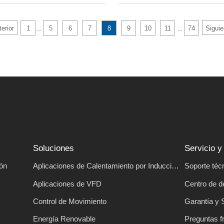
erior
1
5
6
7
8
9
10
11
74
Siguie
...
...
Soluciones
Servicio y
ión
Aplicaciones de Calentamiento por Inducción
Soporte téc
Aplicaciones de VFD
Centro de 
Control de Movimiento
Garantía y 
Energía Renovable
Preguntas f