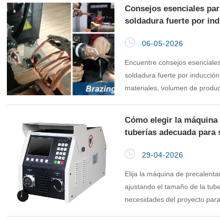
Consejos esenciales par
soldadura fuerte por in

06-05-2026
Encuentre consejos esenciale
soldadura fuerte por inducció
materiales, volumen de produ
seguridad para una soldadura f
Cómo elegir la máquina
tuberías adecuada para 

29-04-2026
Elija la máquina de precalent
ajustando el tamaño de la tuber
necesidades del proyecto par
eficiente, y uniones resistente