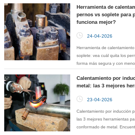
Herramienta de calentam
pernos vs soplete para 
funciona mejor?

24-04-2026
Herramienta de calentamiento 
soplete: vea cuál quita los pe
forma más segura y con menos
cercanas. Descubra qué herra
Calentamiento por induc
metal: las 3 mejores he

23-04-2026
Calentamiento por inducción p
las 3 mejores herramientas pa
conformado de metal. Encuent
seguridad, velocidad y versatil