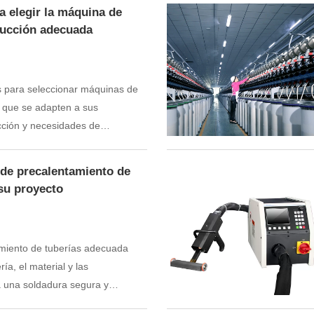
a elegir la máquina de
ducción adecuada
s para seleccionar máquinas de
n que se adapten a sus
cción y necesidades de
uerte eficiente y de calidad.
 de precalentamiento de
su proyecto
amiento de tuberías adecuada
ía, el material y las
a una soldadura segura y
s y duraderas.