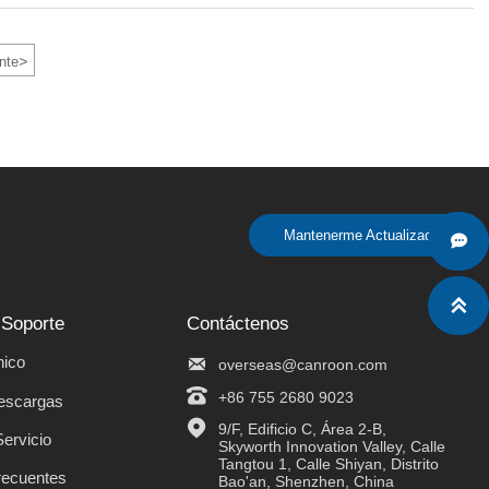
>
nte
Mantenerme Actualizado


 Soporte
Contáctenos
nico

overseas@canroon.com

+86 755 2680 9023
descargas

9/F, Edificio C, Área 2-B, 
Servicio
Skyworth Innovation Valley, Calle 
Tangtou 1, Calle Shiyan, Distrito 
recuentes
Bao'an, Shenzhen, China