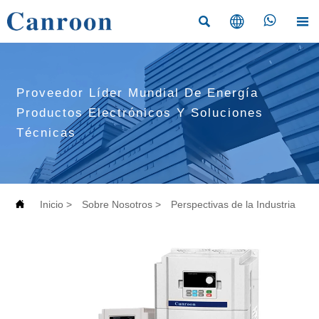




Proveedor Líder Mundial De Energía
Productos Electrónicos Y Soluciones
Técnicas

Inicio
>
Sobre Nosotros
>
Perspectivas de la Industria