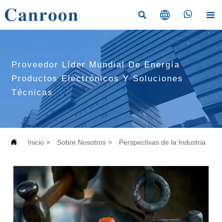




Proveedor Líder Mundial De Energía
Productos Electrónicos Y Soluciones
Técnicas

Inicio
>
Sobre Nosotros
>
Perspectivas de la Industria